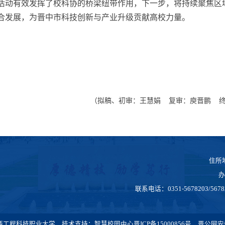
活动有效发挥了校科协的桥梁纽带作用，
下一步，将持续聚焦区
合发展，为晋中市科技创新与产业升级贡献高校力量。
（拟稿、初审：王慧娟
复审：庾晋鹏
住所
办
联系电话：0351-5678203/567
2026 山西工程科技职业大学 技术支持：智慧校园中心
晋ICP备15000856号
晋公网安备 