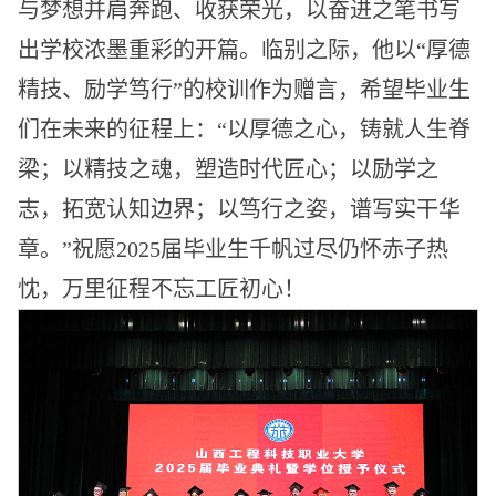
与梦想并肩奔跑、收获荣光，以奋进之笔书写
出学校浓墨重彩的开篇。临别之际，他以“厚德
精技、励学笃行”的校训作为赠言，希望毕业生
们在未来的征程上：“以厚德之心，铸就人生脊
梁；以精技之魂，塑造时代匠心；以励学之
志，拓宽认知边界；以笃行之姿，谱写实干华
章。”祝愿2025届毕业生千帆过尽仍怀赤子热
忱，万里征程不忘工匠初心！