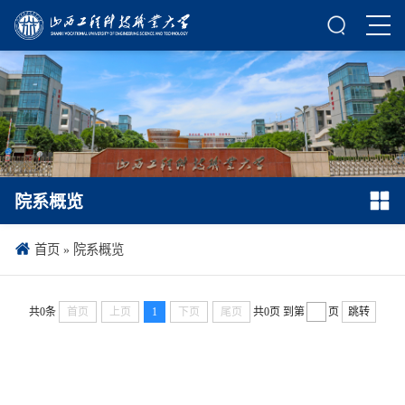
院系概览
首页
»
院系概览
共0条
首页
上页
1
下页
尾页
共0页
到第
页
跳转