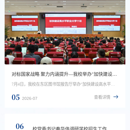
对标国家战略 聚力内涵提升—我校举办"加快建设高水平职业大学十论"专题讲座
7月4日，我校在东区图书馆报告厅举办“加快建设高水平职业大学十论”专题讲座。特邀中国高等教育学会职业技术教育分会理事长、浙江金融职业学院原党委书记周建松教授作报告。校党委书记秦华伟主持。周建松教授从十个维度阐释高水平职业大学建设路径，首先讲解了发展职教本科的六重意义、六大特性以及关于创建“12306”高水平职业本科学校的具体思路。随后围绕推进职业本科学校教育内涵建设展开讲解，提出要切实推动产教融合校企合作不断深化。...
05
查看详情
2026-07
06
校党委书记秦华伟调研学校招生工作