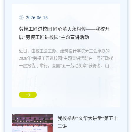
2026-06-15
劳模工匠进校园 匠心薪火永相传——我校开
展“劳模工匠进校园”主题宣讲活动
近日，由校工会主办、建筑设计学院分工会承办的
2026年“劳模工匠进校园”主题宣讲活动在一号行政楼
一层报告厅举行。全国“五一劳动奖章”获得者、山西
省古建筑集团工程有限公司古建筑修复技师杨永胜
受邀与师生面对面分享古建筑营造技艺与数十年匠
心坚守故事。校党委副书记梁晓军出席活动。本次
活动流程清晰、内容充实，依次开展产业导师受
聘、专题宣讲、互动交流、总结寄语四大环节。活
动现场，梁晓军为杨永胜颁发产业导师聘书，希望
全体师生以劳模工匠为榜样，...
我校举办“文华大讲堂”第五十
二讲