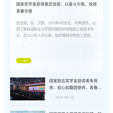
国家奖学金获得者武佳茹：以奋斗为笔，绘就
青春华章
武佳茹，女，汉族，2002年8月出生，共青团员，山
西工程科技职业大学现代物流学院物流工程技术专
业，自2024年入学以来，始终秉持对物流工程技术
专业的热忱与专注，深耕现代物流规划、智能仓储
管理等领域，在职业教育的成长道路上脚踏实地、
笃行不怠，以不懈奋斗诠释青春担当，用专业追求
绘就成长亮色。在校园里，她是深耕专业的求知
者，用勤勉书写学业佳绩；在赛场上，她是勇攀高
峰的挑战者，用坚韧斩获荣誉勋章；在社区中，她
是传递温暖的奉献者，...
国家励志奖学金获得者朱亮
亮：初心如磐践使命，青春逐
光向未来
2026-06-15