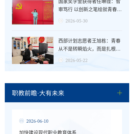
国家奖学金获得者任琳铿：智
审笃行 以创新之笔绘就青春华
章
2026-05-30
西部计划志愿者王旭栋：青春
从不是转瞬焰火，而是扎根泥
土的根须
2026-05-22
职教前瞻·大有未来
2026-06-10
加快建设现代职业教育体系