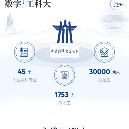
数字
工科大
更多+
45
30000
个
余人
职业本科专业
在校生
1753
人
教职工