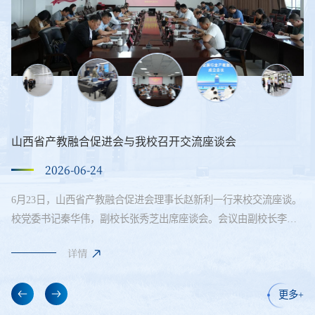
山西省产教融合促进会与我校召开交流座谈会
2026-06-24
6月23日，山西省产教融合促进会理事长赵新利一行来校交流座谈。
校党委书记秦华伟，副校长张秀芝出席座谈会。会议由副校长李锦
元主持。张秀芝介绍了学校办学特色与产教融合实践情况，希望促
详情
进会进一步发挥行业枢纽优势，对接优质企业资源，联合建设高水
平产教融合平台，共建共享“双师型”教师队伍。促进会秘书长邢李
鹏介绍了促进会重点工作。围绕参与重大平台载体和实训基地建设
更多+
规划、评审及调研，遴选产教融合型企业，组建专家委员会和专业